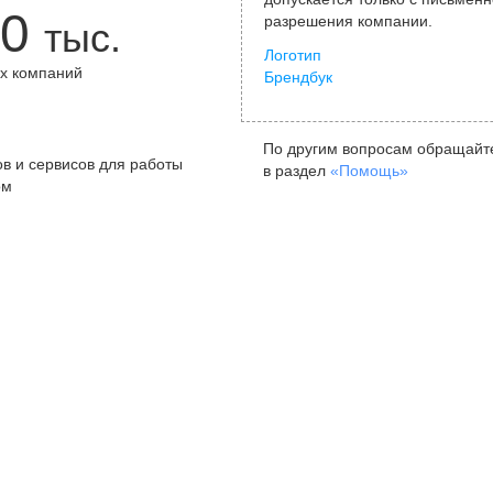
0
разрешения компании.
тыс.
Логотип
х компаний
Брендбук
+
По другим вопросам обращайт
в и сервисов для работы
в раздел
«Помощь»
ом
Санкт-Петербург
Я
ул. Жуковского, д. 19, особняк
ул