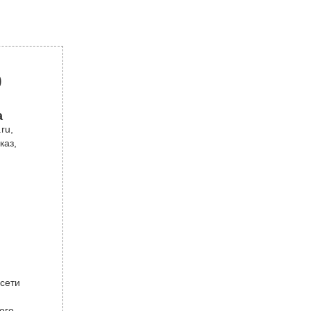
р
а
ru,
каз,
 сети
ого