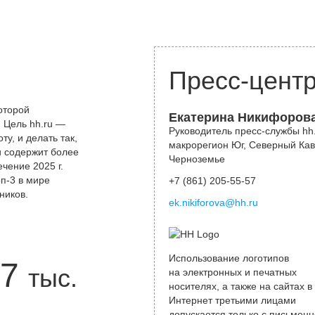
Пресс-цент
оторой
Екатерина Никифоров
 Цель hh.ru —
Руководитель пресс-службы hh.
у, и делать так,
макрорегион Юг, Северный Кав
и содержит более
Черноземье
чение 2025 г.
оп-3 в мире
+7 (861) 205-55-57
ников.
ek.nikiforova@hh.ru
Использование логотипов
7
тыс.
на электронных и печатных
носителях, а также на сайтах в
Интернет третьими лицами
допускается только с письменн