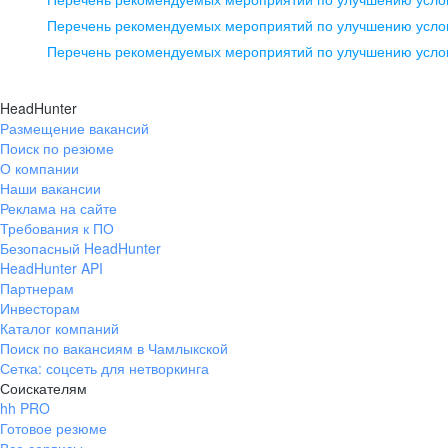
pr@ural.hh.ru
Перечень рекомендуемых мероприятий по улучшению услов
Перечень рекомендуемых мероприятий по улучшению усло
Новосибирск
ул. Большевистская, д. 35,
HeadHunter
помещение 21
Размещение вакансий
Поиск по резюме
+7 383 207-94-64
О компании
pr@nsk.hh.ru
Наши вакансии
Реклама на сайте
Требования к ПО
Безопасный HeadHunter
HeadHunter API
Партнерам
Инвесторам
Каталог компаний
Поиск по вакансиям в Чамлыкской
Сетка: соцсеть для нетворкинга
Соискателям
hh PRO
Готовое резюме