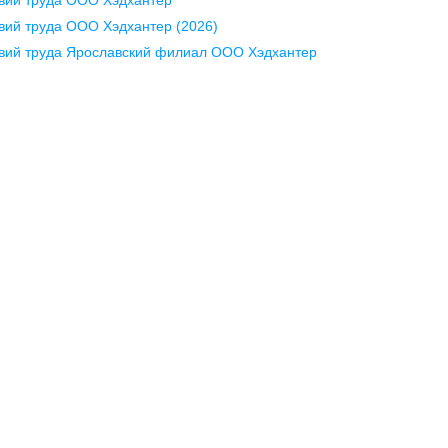
pr@krd.hh.ru
ий труда ООО Хэдхантер (2026)
вий труда Ярославский филиал ООО Хэдхантер
Минск
А
пр-т Дзержинского, д. 57,
пр
10 этаж, помещение 45-1
12
+375 (17)
336-03-02
+7
pr@rabota.by
pr