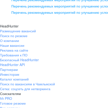
pr@ural.hh.ru
Перечень рекомендуемых мероприятий по улучшению услов
Перечень рекомендуемых мероприятий по улучшению усло
Новосибирск
ул. Большевистская, д. 35,
HeadHunter
помещение 21
Размещение вакансий
Поиск по резюме
+7 383 207-94-64
О компании
pr@nsk.hh.ru
Наши вакансии
Реклама на сайте
Требования к ПО
Безопасный HeadHunter
HeadHunter API
Партнерам
Инвесторам
Каталог компаний
Поиск по вакансиям в Чамлыкской
Сетка: соцсеть для нетворкинга
Соискателям
hh PRO
Готовое резюме