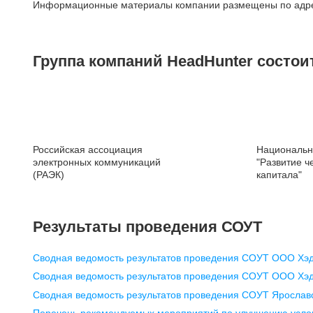
Информационные материалы компании размещены по адр
Муниципальный округ Тверской,
2-я Брестская ул., д. 48,
помещение 25
Группа компаний HeadHunter состои
+7 495 974-64-27
+7 495 980-64-27
+7 495 134-92-24
press@hh.ru
Нижний Новгород
Российская ассоциация
Национальн
электронных коммуникаций
"Развитие ч
ул. Алексеевская, дом 6/16,
(РАЭК)
капитала"
БЦ «Corner place», офис 31
+7 831 288-80-11
pr@nn.hh.ru
Результаты проведения СОУТ
Екатеринбург
Сводная ведомость результатов проведения СОУТ ООО Хэ
ул. Боевых Дружин, стр. 20,
Сводная ведомость результатов проведения СОУТ ООО Хэд
5 этаж, офис 505, 521
Сводная ведомость результатов проведения СОУТ Яросла
+7 343 226-79-99
Перечень рекомендуемых мероприятий по улучшению усло