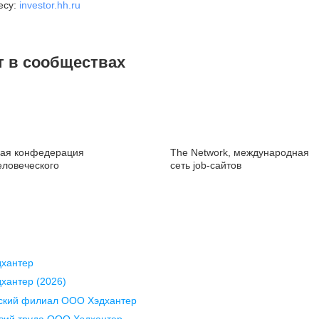
есу:
investor.hh.ru
Юргенса, 4 этаж
30
+7 812 458-45-45
+7
pr@spb.hh.ru
pr
Новости hh.ru для СМИ
т в сообществах
Воронеж
К
ая конфедерация
The Network, международная
еловеческого
сеть job-сайтов
ул. Комиссаржевской, д. 10,
ул
офис 1212
п
+7 473 280-05-05
+7
pr@vrn.hh.ru
pr
Краснодар
В
дхантер
ул. Янковского, д. 169, 7 этаж,
пе
хантер (2026)
706 каб.
вский филиал ООО Хэдхантер
+7
pr
+7 861 205-55-57
вий труда ООО Хэдхантер