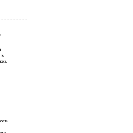
р
а
ru,
каз,
 сети
ого