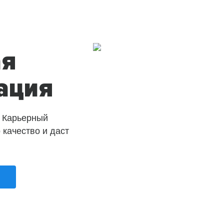
ая
ация
 Карьерный
о качество и даст