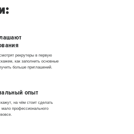
и:
глашают
ования
 смотрят рекрутеры в первую
скажем, как заполнить основные
лучить больше приглашений.
мальный опыт
кажут, на чём стоит сделать
ас мало профессионального
 вовсе.