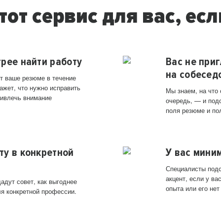
тот сервис для вас, есл
трее найти работу
Вас не при
на собесед
т ваше резюме в течение
ажет, что нужно исправить
Мы знаем, на что
ривлечь внимание
очередь, — и под
поля резюме и по
ту в конкретной
У вас мини
Специалисты подс
акцент, если у в
адут совет, как выгоднее
опыта или его нет
ля конкретной профессии.