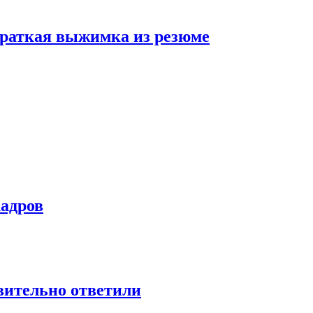
 краткая выжимка из резюме
кадров
твительно ответили