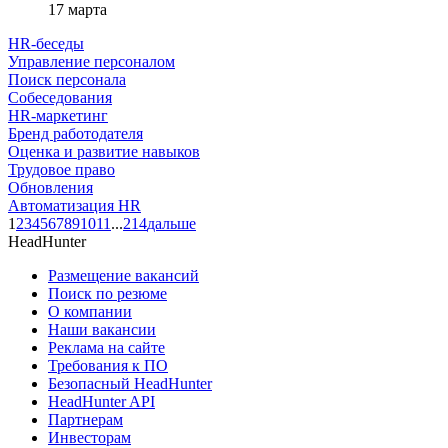
17 марта
HR-беседы
Управление персоналом
Поиск персонала
Собеседования
HR-маркетинг
Бренд работодателя
Оценка и развитие навыков
Трудовое право
Обновления
Автоматизация HR
1
2
3
4
5
6
7
8
9
10
11
...
214
дальше
HeadHunter
Размещение вакансий
Поиск по резюме
О компании
Наши вакансии
Реклама на сайте
Требования к ПО
Безопасный HeadHunter
HeadHunter API
Партнерам
Инвесторам