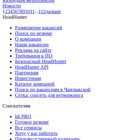
Календарь мероприятий
Новости
1
2
3
4
5
6
7
8
9
10
11
...
112
дальше
HeadHunter
Размещение вакансий
Поиск по резюме
О компании
Наши вакансии
Реклама на сайте
Требования к ПО
Безопасный HeadHunter
HeadHunter API
Партнерам
Инвесторам
Каталог компаний
Поиск по вакансиям в Чамлыкской
Сетка: соцсеть для нетворкинга
Соискателям
hh PRO
Готовое резюме
Все сервисы
Хочу у вас работать
Производственный календарь