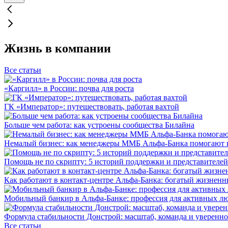
Жизнь в компании
Все статьи
«Каргилл» в России: почва для роста
ГК «Император»: путешествовать, работая вахтой
Больше чем работа: как устроены сообщества Билайна
Немалый бизнес: как менеджеры ММБ Альфа-Банка помогают 
Помощь не по скрипту: 5 историй поддержки и представителей
Как работают в контакт-центре Альфа-Банка: богатый жизненн
Мобильный банкир в Альфа-Банке: профессия для активных л
Формула стабильности Донстрой: масштаб, команда и уверенно
Все статьи