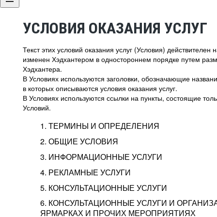
УСЛОВИЯ ОКАЗАНИЯ УСЛУГ
Текст этих условий оказания услуг (Условия) действителен
изменен Хэдхантером в одностороннем порядке путем раз
Хэдхантера.
В Условиях используются заголовки, обозначающие название
в которых описываются условия оказания услуг.
В Условиях используются ссылки на пункты, состоящие тольк
Условий.
1. ТЕРМИНЫ И ОПРЕДЕЛЕНИЯ
2. ОБЩИЕ УСЛОВИЯ
3. ИНФОРМАЦИОННЫЕ УСЛУГИ
1.1. Хэдхантер, или
Хэдхантер, ООО «Хэдх
4. РЕКЛАМНЫЕ УСЛУГИ
HeadHunter, или
г. Москва, внутригор
2.1. Типы и статусы регистрации
5. КОНСУЛЬТАЦИОННЫЕ УСЛУГИ
Исполнитель
Тверской,
2-я
Брестска
Типы регистрации
3.1. Предоставление доступа к базе данн
2.2. Активация услуг
6. КОНСУЛЬТАЦИОННЫЕ УСЛУГИ И ОРГАНИЗ
о трудоустройстве с возможностью просмо
Описание и активация
ЯРМАРКАХ И ПРОЧИХ МЕРОПРИЯТИЯХ
Хэдхантер — администра
2.1.1. Заказчику может быть присвоен один
4.0. Общие условия оказания рекламных ус