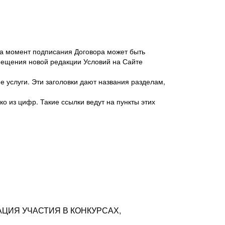
 на момент подписания Договора может быть
мещения новой редакции Условий на Сайте
 услуги. Эти заголовки дают названия разделам,
о из цифр. Такие ссылки ведут на пункты этих
антер», ИНН 7718620740, адрес: 125047,
одская территория Муниципальный округ
я улица, дом 48, помещ. 25
ых резюме с предложениями Соискателей
АЦИЯ УЧАСТИЯ В КОНКУРСАХ,
тра контактной информации Соискателя
тор сайтов: hh.ru, talantix.ru и других
 из Типов регистраций.
луг