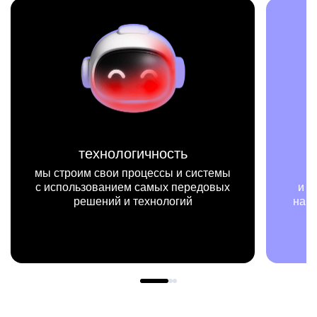
технологичность
мы строим свои процессы и системы
мы
с использованием самых передовых
и прим
решений и технологий
нашей 