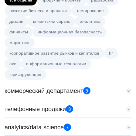
все отделы
продукты и проекты
разработка
развитие бизнеса и продажи
тестирование
дизайн
клиентский сервис
аналитика
финансы
информационная безопасность
маркетинг
корпоративное развитие рынков и капиталов
hr
axo
информационные технологии
юриспруденция
коммерческий департамент
9
Менеджер по работе с ключевыми клиентами (КАМ)
телефонные продажи
8
HeadHunter::Коммерческий департамент
сегодня
Менеджер по продажам крупному бизнесу
analytics/data science
з/п не указана
7
HeadHunter::Телефонные продажи
Москва