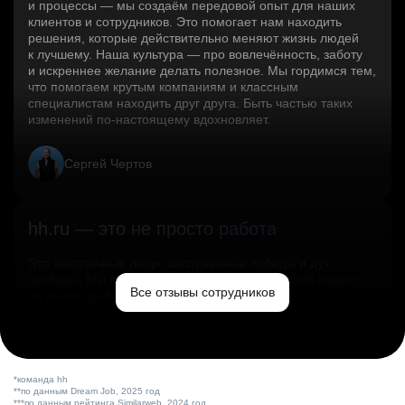
и процессы — мы создаём передовой опыт для наших
клиентов и сотрудников. Это помогает нам находить
решения, которые действительно меняют жизнь людей
к лучшему. Наша культура — про вовлечённость, заботу
и искреннее желание делать полезное. Мы гордимся тем,
что помогаем крутым компаниям и классным
специалистам находить друг друга. Быть частью таких
изменений по‑настоящему вдохновляет.
Сергей Чертов
hh.ru — это не просто работа
Это эмпатичные люди, заслуженные победы и дух
свободы. Мы помогаем миру и создаём лучший сервис
Все отзывы сотрудников
по поиску работы в стране.
Ольга Емельянова
*команда hh
**по данным Dream Job, 2025 год
***по данным рейтинга Similarweb, 2024 год