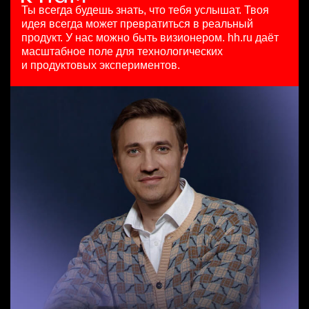
HeadHunter::Коммерческий департамент
97000 - 161000 ₽
29 июл. 2026
Ты всегда будешь знать, что тебя услышат.
Твоя
4 авг. 2026
Ярославль
з/п не указана
идея всегда может превратиться в реальный
Бренд-менеджер b2c
150000 ₽
Москва
продукт.
У нас можно быть визионером. hh.ru даёт
HeadHunter::Департамент маркетинга
Санкт-Петербург
масштабное поле для технологических
Менеджер по привлечению клиентов (B2B)
вчера
и продуктовых экспериментов.
HeadHunter::Телефонные продажи
з/п не указана
Старший аналитик клиентской эффективности
вчера
Москва
HeadHunter::Коммерческий департамент
100000 - 137000 ₽
3 авг. 2026
Ярославль
з/п не указана
Москва