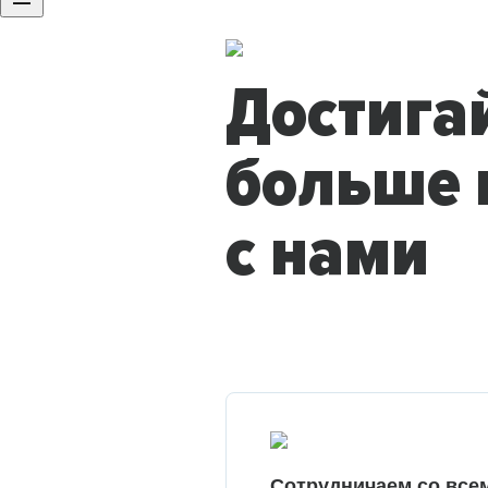
Достига
больше 
с нами
Сотрудничаем со все