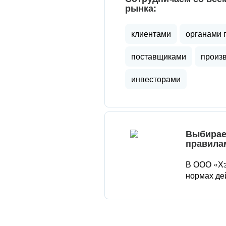
рынка:
клиентами
органами 
поставщиками
произ
инвесторами
Выбирае
правила
В ООО «Хэ
нормах де