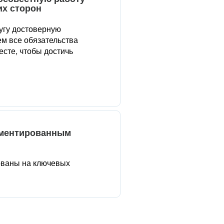
их сторон
угу достоверную
м все обязательства
сте, чтобы достичь
аментированным
ованы на ключевых