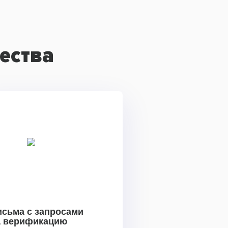
ества
исьма с запросами
а верификацию