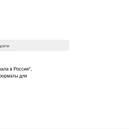
цсети
ала в России*,
 форматы для