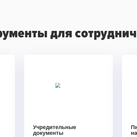
рументы для сотруднич
Учредительные
П
документы
н