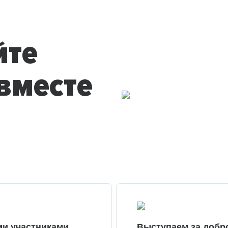
йте
вместе
ми участниками
Выступаем за добр