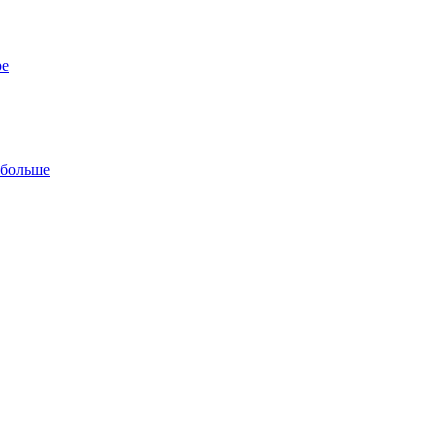
ре
 больше