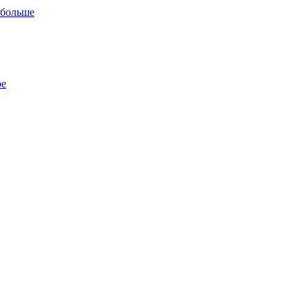
 больше
ре