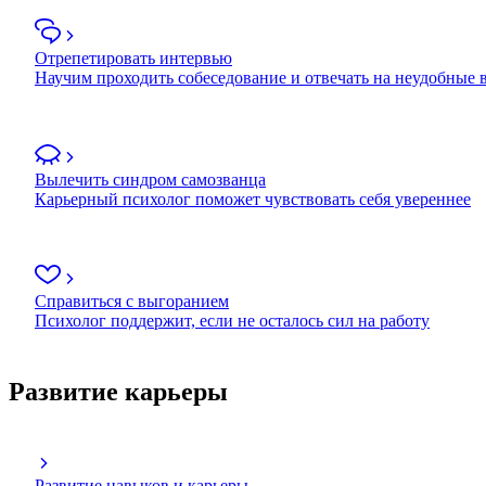
Отрепетировать интервью
Научим проходить собеседование и отвечать на неудобные
Вылечить синдром самозванца
Карьерный психолог поможет чувствовать себя увереннее
Справиться с выгоранием
Психолог поддержит, если не осталось сил на работу
Развитие карьеры
Развитие навыков и карьеры