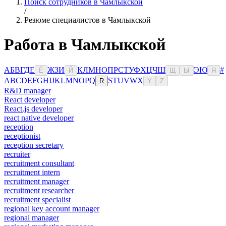
Поиск сотрудников в Чамлыкской
/
Резюме специалистов в Чамлыкской
Работа в Чамлыкской
А
Б
В
Г
Д
Е
Ж
З
И
К
Л
М
Н
О
П
Р
С
Т
У
Ф
Х
Ц
Ч
Ш
Э
Ю
#
Ё
Й
Щ
Ы
Я
A
B
C
D
E
F
G
H
I
J
K
L
M
N
O
P
Q
S
T
U
V
W
X
R
Y
Z
R&D manager
React developer
React.js developer
react native developer
reception
receptionist
reception secretary
recruiter
recruitment consultant
recruitment intern
recruitment manager
recruitment researcher
recruitment specialist
regional key account manager
regional manager