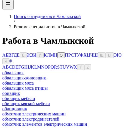
Поиск сотрудников в Чамлыкской
/
Резюме специалистов в Чамлыкской
Работа в Чамлыкской
А
Б
В
Г
Д
Е
Ж
З
И
К
Л
М
Н
П
Р
С
Т
У
Ф
Х
Ц
Ч
Ш
Э
Ю
Ё
Й
О
Щ
Ы
#
Я
A
B
C
D
E
F
G
H
I
J
K
L
M
N
O
P
Q
R
S
T
U
V
W
X
Y
Z
обвальщик
обвальщик-жиловщик
обвальщик мяса
обвальщик мяса птицы
обивщик
обивщик мебели
обивщик мягкой мебели
облицовщик
обмотчик электрических машин
обмотчик электродвигателей
обмотчик элементов электрических машин