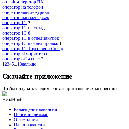
онлайн-оператор ПК
1
опeрaтoр нa тeлeфoн
оперативный дежурный
оперативный менеджер
оператор 1C
2
оператор 1C на склад
оператор 1С 8
оператор 1С в отдел закупок
оператор 1С в отдел продаж
1
оператор 1С:Торговля и Склад
оператор 3D-принтера
оператор call-center
3
1
2
3
4
5
...
13
дальше
Скачайте приложение
Чтобы получать уведомления о приглашениях мгновенно
HeadHunter
Размещение вакансий
Поиск по резюме
О компании
Наши вакансии