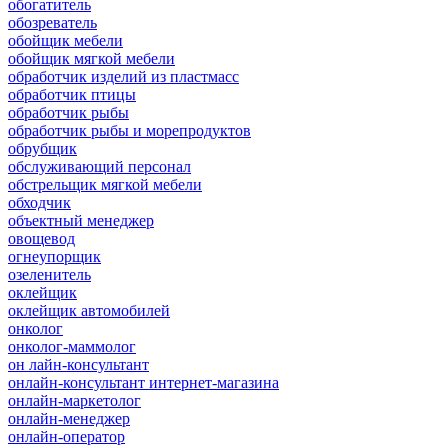
обогатитель
обозреватель
обойщик мебели
обойщик мягкой мебели
обработчик изделий из пластмасс
обработчик птицы
обработчик рыбы
обработчик рыбы и морепродуктов
обрубщик
обслуживающий персонал
обстрельщик мягкой мебели
обходчик
объектный менеджер
овощевод
огнеупорщик
озеленитель
оклейщик
оклейщик автомобилей
онколог
онколог-маммолог
он лайн-консультант
онлайн-консультант интернет-магазина
онлайн-маркетолог
онлайн-менеджер
онлайн-оператор